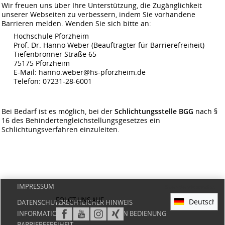
Wir freuen uns über Ihre Unterstützung, die Zugänglichkeit
unserer Webseiten zu verbessern, indem Sie vorhandene
Barrieren melden. Wenden Sie sich bitte an:
Hochschule Pforzheim
Prof. Dr. Hanno Weber (Beauftragter für Barrierefreiheit)
Tiefenbronner Straße 65
75175 Pforzheim
E-Mail: hanno.weber@hs-pforzheim.de
Telefon: 07231-28-6001
Bei Bedarf ist es möglich, bei der
Schlichtungsstelle BGG
nach §
16 des Behindertengleichstellungsgesetzes ein
Schlichtungsverfahren einzuleiten.
IMPRESSUM
Standardsprache
FOLGT UNS AUF
DATENSCHUTZRECHTLICHER HINWEIS
INFORMATION ZUR BARRIEREFREIEN BEDIENUNG
BARRIEREFREIHEIT