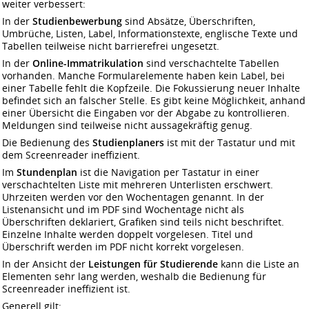
weiter verbessert:
In der
Studienbewerbung
sind Absätze, Überschriften,
Umbrüche, Listen, Label, Informationstexte, englische Texte und
Tabellen teilweise nicht barrierefrei ungesetzt.
In der
Online-Immatrikulation
sind verschachtelte Tabellen
vorhanden. Manche Formularelemente haben kein Label, bei
einer Tabelle fehlt die Kopfzeile. Die Fokussierung neuer Inhalte
befindet sich an falscher Stelle. Es gibt keine Möglichkeit, anhand
einer Übersicht die Eingaben vor der Abgabe zu kontrollieren.
Meldungen sind teilweise nicht aussagekräftig genug.
Die Bedienung des
Studienplaners
ist mit der Tastatur und mit
dem Screenreader ineffizient.
Im
Stundenplan
ist die Navigation per Tastatur in einer
verschachtelten Liste mit mehreren Unterlisten erschwert.
Uhrzeiten werden vor den Wochentagen genannt. In der
Listenansicht und im PDF sind Wochentage nicht als
Überschriften deklariert, Grafiken sind teils nicht beschriftet.
Einzelne Inhalte werden doppelt vorgelesen. Titel und
Überschrift werden im PDF nicht korrekt vorgelesen.
In der Ansicht der
Leistungen für Studierende
kann die Liste an
Elementen sehr lang werden, weshalb die Bedienung für
Screenreader ineffizient ist.
Generell gilt: