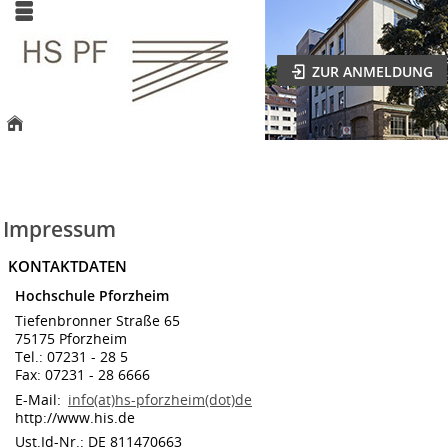
ZUR ANMELDUNG
Impressum
KONTAKTDATEN
Hochschule Pforzheim
Tiefenbronner Straße 65
75175 Pforzheim
Tel.: 07231 - 28 5
Fax: 07231 - 28 6666
E-Mail:
info(at)hs-pforzheim(dot)de
http://www.his.de
Ust.Id-Nr.: DE 811470663